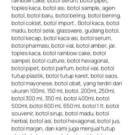
rainbow cake, botol serum, botol pipet,
toples kaca, botol asi, botol sample, agen
botol, botol baru, botol beling, botol bening,
botol coklat, botol import , Botol kaca, botol
madu, botol selai, glassware, gudang botol,
botol kecap, botol kaca asi, botol serum,
botol pharmasi, botol vial, botol amber, jar,
toples kaca, botol rainbow cake, botol
sampel, botol culture, botol hexagonal,
botol pipet, botol parfum, botol vial, botol
tutup plastik, botol tutup karet, botol saos,
botol mayonese, botol obat, yang terdiri dari
ukuran 100ml, 150 ml, botol, 200ml, 250ml,
botol 300 ml, 350 ml, botol 400ml, botol
500ml, botol 600 ml, 650 ml, botol 1 lt, botol
souvenir, botol sirup, botol madu, botol
herbal, botol asi, botol hexagonal, botol jus,
botol marjan, dan kami juga menjual tutup