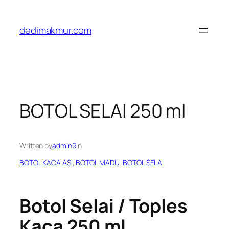
Skip
to
dedimakmur.com
content
BOTOL SELAI 250 ml
Written by
admin9
in
BOTOL KACA ASI
, 
BOTOL MADU
, 
BOTOL SELAI
Botol Selai / Toples
Kaca 250 ml