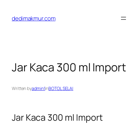
Skip
to
dedimakmur.com
content
Jar Kaca 300 ml Import
Written by
admin1
in
BOTOL SELAI
Jar Kaca 300 ml Import