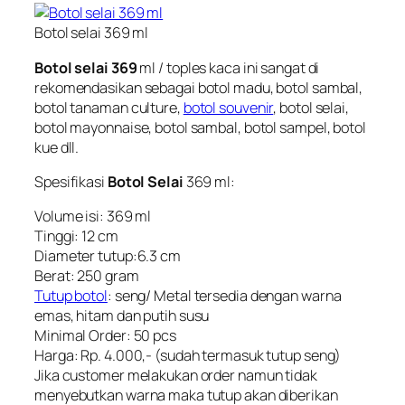
Botol selai 369 ml
Botol selai 369
ml / toples kaca ini sangat di
rekomendasikan sebagai botol madu, botol sambal,
botol tanaman culture,
botol souvenir
,
botol selai
,
botol mayonnaise, botol sambal, botol sampel, botol
kue dll.
Spesifikasi
Botol Selai
369 ml:
Volume isi: 369 ml
Tinggi: 12 cm
Diameter tutup:6.3 cm
Berat: 250 gram
Tutup botol
: seng/ Metal tersedia dengan warna
emas, hitam dan putih susu
Minimal Order: 50 pcs
Harga: Rp. 4.000,- (sudah termasuk tutup seng)
Jika customer melakukan order namun tidak
menyebutkan warna maka tutup akan diberikan