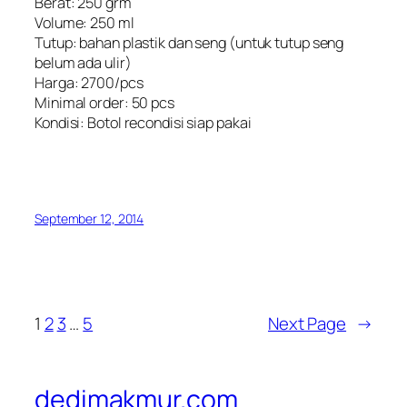
Berat: 250 grm
Volume: 250 ml
Tutup: bahan plastik dan seng (untuk tutup seng
belum ada ulir)
Harga: 2700/pcs
Minimal order: 50 pcs
Kondisi: Botol recondisi siap pakai
September 12, 2014
1
2
3
…
5
Next Page
→
dedimakmur.com