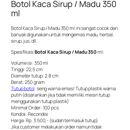
Botol Kaca Sirup / Madu 350
ml
Botol Kaca Sirup / Madu 350 ml ini sangat cocok dan
banyak digunakan untuk mengemas madu, herbal,
sirup, jus, dll.
Spesifikasi
Botol Kaca Sirup / Madu 350
ml:
Volume isi: 350 ml
Tinggi: 22,5 cm
Diameter tutup: 2.8 cm
Berat: 250 gram
Tutup botol
: seng warna emas/ Tutup plastik warna
putih (disarankan jika tidak memiliki mesin tutup
menggunakan tutup plastik)
Minimal Order: 100 pcs
Kondisi: Recondisi
Harga: Rp. 3.500,- (sudah termasuk tutup)
Jika customer melakukan order namun tidak