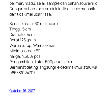
permen, madu, selai, sample dan bahan souvenir dll.
Dengan bahan kaca produk terlihat lebih menarik
dan tidak merubah rasa.
Spesifikasi jar 30 ml Import:
Tinggi: 5 cm
Diameter 4cm
Berat 125 gram
Warna tutup: Warna emas
Minimal order: 50
harga: 4.300/ pcs
Pengambilan diatas 500pcs discount
Berminat dating langsung ke dedimakmur atau wa
085881024707
October 16, 2017