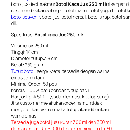
botol jus dedimakmur
Botol Kaca Jus 250 ml
ini sangat di
rekomendasikan sebagai botol madu, botol yogurt, botol ko
botol souvenir
,
botol jus, botol herbal, botol sirup
, botol sa
dll.
Spesifikasi
Botol kaca Jus 25
0 ml:
Volume isi: 250 ml
Tinggi: 14 cm
Diameter tutup:3.8 cm
Berat: 250 gram
Tutup botol
: seng/ Metal tersedia dengan warna
emas dan hitam
Minimal Order: 50 pcs
Kondisi: 100% baru dengan tutup baru
Harga: Rp. 4.500,- (sudah termasuk tutup seng)
Jika customer melakukan order namun tidak
menyebutkan warna maka tutup akan diberikan
warna emas.
Tersedia juga botol jus ukuran 300 ml dan 350 ml
dengan harga Rp. 5.000 dengan minimal order 50