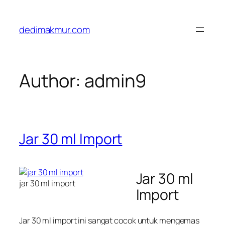
Skip
to
dedimakmur.com
content
Author:
admin9
Jar 30 ml Import
Jar 30 ml
jar 30 ml import
Import
Jar 30 ml import ini sangat cocok untuk mengemas