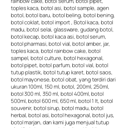
rainbow cake, botol serum, botol pipet,
toples kaca, botol asi, botol sample, agen
botol, botol baru, botol beling, botol bening,
botol coklat, botol import , Botol kaca, botol
madu, botol selai, glassware, gudang botol,
botol kecap, botol kaca asi, botol serum,
botol pharmasi, botol vial, botol amber, jar,
toples kaca, botol rainbow cake, botol
sampel, botol culture, botol hexagonal,
botol pipet, botol parfum, botol vial, botol
tutup plastik, botol tutup karet, botol saos,
botol mayonese, botol obat, yang terdiri dari
ukuran 100ml, 150 ml, botol, 200ml, 250ml,
botol 300 ml, 350 ml, botol 400ml, botol
500ml, botol 600 ml, 650 ml, botol 1 lt, botol
souvenir, botol sirup, botol madu, botol
herbal, botol asi, botol hexagonal, botol jus,
botol marjan, dan kami juga menjual tutup