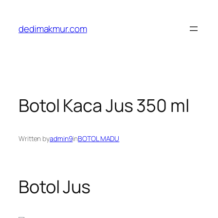
Skip
to
dedimakmur.com
content
Botol Kaca Jus 350 ml
Written by
admin9
in
BOTOL MADU
Botol Jus