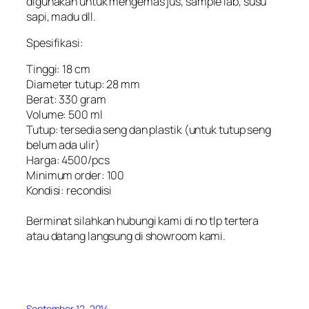
digunakan untuk mengemas jus, sample lab, susu
sapi, madu dll.
Spesifikasi:
Tinggi: 18 cm
Diameter tutup: 28 mm
Berat: 330 gram
Volume: 500 ml
Tutup: tersedia seng dan plastik (untuk tutup seng
belum ada ulir)
Harga: 4500/pcs
Minimum order: 100
Kondisi: recondisi
Berminat silahkan hubungi kami di no tlp tertera
atau datang langsung di showroom kami.
September 12, 2014