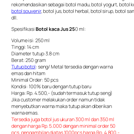
rekomendasikan sebagai botol madu, botol yogurt, botol ko
botol souvenir
,
botol jus, botol herbal, botol sirup
, botol sa
dll.
Spesifikasi
Botol kaca Jus 25
0 ml:
Volume isi: 250 ml
Tinggi: 14 cm
Diameter tutup:3.8 cm
Berat: 250 gram
Tutup botol
: seng/ Metal tersedia dengan warna
emas dan hitam
Minimal Order: 50 pcs
Kondisi: 100% baru dengan tutup baru
Harga: Rp. 4.500,- (sudah termasuk tutup seng)
Jika customer melakukan order namun tidak
menyebutkan warna maka tutup akan diberikan
warna emas.
Tersedia juga botol jus ukuran 300 ml dan 350 ml
dengan harga Rp. 5.000 dengan minimal order 50
pcs. pengambilan diatas 1000pcs harga Rp. 4.800,-