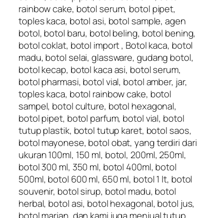
rainbow cake, botol serum, botol pipet,
toples kaca, botol asi, botol sample, agen
botol, botol baru, botol beling, botol bening,
botol coklat, botol import , Botol kaca, botol
madu, botol selai, glassware, gudang botol,
botol kecap, botol kaca asi, botol serum,
botol pharmasi, botol vial, botol amber, jar,
toples kaca, botol rainbow cake, botol
sampel, botol culture, botol hexagonal,
botol pipet, botol parfum, botol vial, botol
tutup plastik, botol tutup karet, botol saos,
botol mayonese, botol obat, yang terdiri dari
ukuran 100ml, 150 ml, botol, 200ml, 250ml,
botol 300 ml, 350 ml, botol 400ml, botol
500ml, botol 600 ml, 650 ml, botol 1 lt, botol
souvenir, botol sirup, botol madu, botol
herbal, botol asi, botol hexagonal, botol jus,
botol marjan, dan kami juga menjual tutup