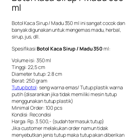
ml
Botol Kaca Sirup / Madu 350 ml ini sangat cocok dan
banyak digunakan untuk mengemas madu, herbal,
sirup, jus, dll.
Spesifikasi
Botol Kaca Sirup / Madu 350
ml:
Volume isi: 350 ml
Tinggi: 22,5 cm
Diameter tutup: 2.8 cm
Berat: 250 gram
Tutup botol
: seng warna emas/ Tutup plastik warna
putih (disarankan jika tidak memiliki mesin tutup
menggunakan tutup plastik)
Minimal Order: 100 pcs
Kondisi: Recondisi
Harga: Rp. 3.500,- (sudah termasuk tutup)
Jika customer melakukan order namun tidak
menyebutkan jenis tutup maka tutup akan diberikan