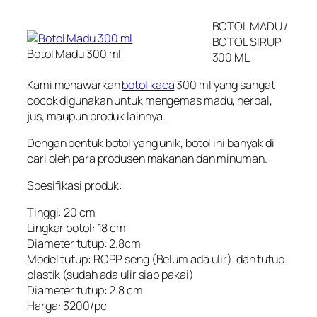
BOTOL MADU /
BOTOL SIRUP
Botol Madu 300 ml
300 ML
Kami menawarkan
botol kaca
300 ml yang sangat
cocok digunakan untuk mengemas madu, herbal,
jus, maupun produk lainnya.
Dengan bentuk botol yang unik, botol ini banyak di
cari oleh para produsen makanan dan minuman.
Spesifikasi produk:
Tinggi: 20 cm
Lingkar botol: 18 cm
Diameter tutup: 2.8cm
Model tutup: ROPP seng (Belum ada ulir) dan tutup
plastik (sudah ada ulir siap pakai)
Diameter tutup: 2.8 cm
Harga: 3200/pc