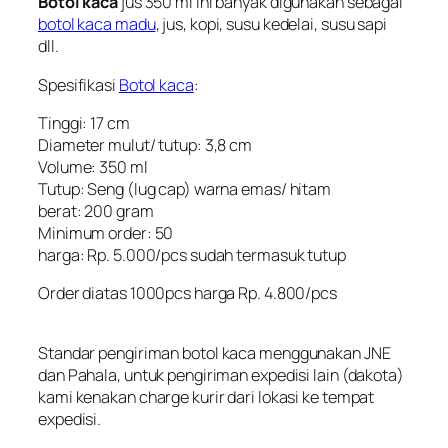
Botol kaca
jus 350 ml ini banyak digunakan sebagai
botol kaca madu
, jus, kopi, susu kedelai, susu sapi
dll.
Spesifikasi
Botol kaca
:
Tinggi: 17 cm
Diameter mulut/ tutup: 3,8 cm
Volume: 350 ml
Tutup: Seng (lug cap) warna emas/ hitam
berat: 200 gram
Minimum order: 50
harga: Rp. 5.000/pcs sudah termasuk tutup
Order diatas 1000pcs harga Rp. 4.800/pcs
Standar pengiriman
botol kaca
menggunakan JNE
dan Pahala, untuk pengiriman expedisi lain (dakota)
kami kenakan charge kurir dari lokasi ke tempat
expedisi.