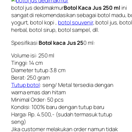
botol jus dedimakmur
Botol Kaca Jus 250 ml
ini
sangat di rekomendasikan sebagai botol madu, b
yogurt, botol kopi ,
botol souvenir
,
botol jus, boto
herbal, botol sirup
, botol sampel, dll.
Spesifikasi
Botol kaca Jus 25
0 ml:
Volume isi: 250 ml
Tinggi: 14 cm
Diameter tutup:3.8 cm
Berat: 250 gram
Tutup botol
: seng/ Metal tersedia dengan
warna emas dan hitam
Minimal Order: 50 pcs
Kondisi: 100% baru dengan tutup baru
Harga: Rp. 4.500,- (sudah termasuk tutup
seng)
Jika customer melakukan order namun tidak