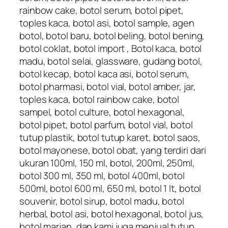
rainbow cake, botol serum, botol pipet,
toples kaca, botol asi, botol sample, agen
botol, botol baru, botol beling, botol bening,
botol coklat, botol import , Botol kaca, botol
madu, botol selai, glassware, gudang botol,
botol kecap, botol kaca asi, botol serum,
botol pharmasi, botol vial, botol amber, jar,
toples kaca, botol rainbow cake, botol
sampel, botol culture, botol hexagonal,
botol pipet, botol parfum, botol vial, botol
tutup plastik, botol tutup karet, botol saos,
botol mayonese, botol obat, yang terdiri dari
ukuran 100ml, 150 ml, botol, 200ml, 250ml,
botol 300 ml, 350 ml, botol 400ml, botol
500ml, botol 600 ml, 650 ml, botol 1 lt, botol
souvenir, botol sirup, botol madu, botol
herbal, botol asi, botol hexagonal, botol jus,
botol marjan, dan kami juga menjual tutup