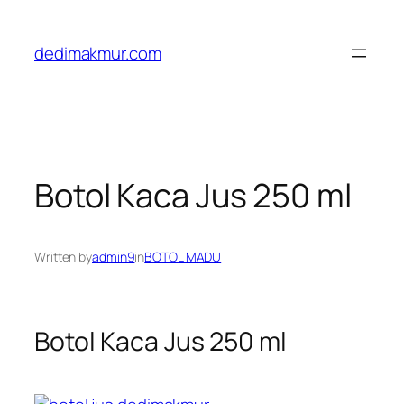
Skip
to
dedimakmur.com
content
Botol Kaca Jus 250 ml
Written by
admin9
in
BOTOL MADU
Botol Kaca Jus 250 ml