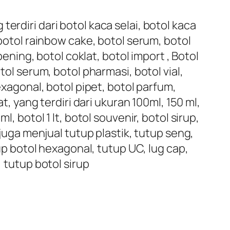
erdiri dari botol kaca selai, botol kaca
 botol rainbow cake, botol serum, botol
bening, botol coklat, botol import , Botol
tol serum, botol pharmasi, botol vial,
exagonal, botol pipet, botol parfum,
t, yang terdiri dari ukuran 100ml, 150 ml,
, botol 1 lt, botol souvenir, botol sirup,
 juga menjual tutup plastik, tutup seng,
tup botol hexagonal, tutup UC, lug cap,
, tutup botol sirup