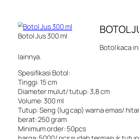
BOTOL J
Botol Jus 300 ml
Botol kaca i
lainnya.
Spesifikasi Botol:
Tinggi: 15 cm
Diameter mulut/ tutup: 3,8 cm
Volume: 300 ml
Tutup: Seng (lug cap) warna emas/ hit
berat: 250 gram
Minimum order: 50pcs
harga: 5000/ pcs sudah termasuk tutu