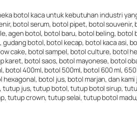
eka botol kaca untuk kebutuhan industri yang t
nir, botol serum, botol pipet, botol souvenir,
le, agen botol, botol baru, botol beling, botol 
, gudang botol, botol kecap, botol kaca asi, bo
nbow cake, botol sampel, botol culture, botol h
tup karet, botol saos, botol mayonese, botol oba
, botol 400ml, botol 500ml, botol 600 ml, 650 ml
ol hexagonal, botol jus, botol marjan, dan kami
, tutup jus, tutup botol, tutup botol sirup, tu
ap, tutup crown, tutup selai, tutup botol madu