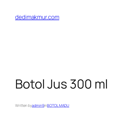
Skip
to
dedimakmur.com
content
Botol Jus 300 ml
Written by
admin9
in
BOTOL MADU