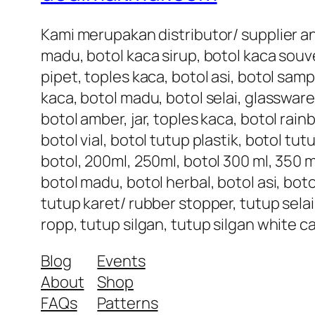
Kami merupakan distributor/ supplier an
madu, botol kaca sirup, botol kaca souve
pipet, toples kaca, botol asi, botol samp
kaca, botol madu, botol selai, glassware
botol amber, jar, toples kaca, botol rai
botol vial, botol tutup plastik, botol tu
botol, 200ml, 250ml, botol 300 ml, 350 ml
botol madu, botol herbal, botol asi, bot
tutup karet/ rubber stopper, tutup selai
ropp, tutup silgan, tutup silgan white c
Blog
Events
About
Shop
FAQs
Patterns