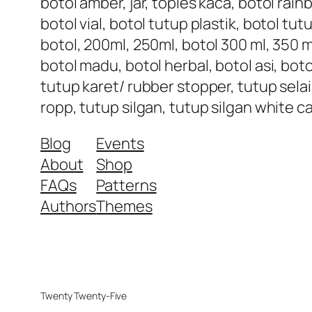
botol amber, jar, toples kaca, botol rai
botol vial, botol tutup plastik, botol tu
botol, 200ml, 250ml, botol 300 ml, 350 ml
botol madu, botol herbal, botol asi, bot
tutup karet/ rubber stopper, tutup selai
ropp, tutup silgan, tutup silgan white c
Blog
Events
About
Shop
FAQs
Patterns
Authors
Themes
Twenty Twenty-Five