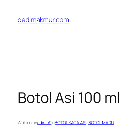
Skip
to
dedimakmur.com
content
Botol Asi 100 ml
Written by
admin9
in
BOTOL KACA ASI
, 
BOTOL MADU