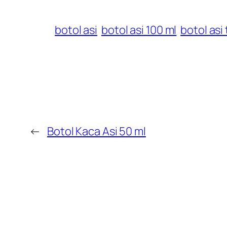
botol asi
botol asi 100 ml
botol asi
←
Botol Kaca Asi 50 ml