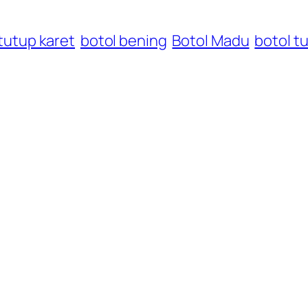
 tutup karet
botol bening
Botol Madu
botol t