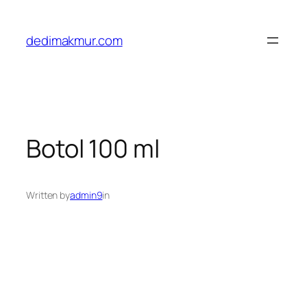
Skip
to
dedimakmur.com
content
Botol 100 ml
Written by
admin9
in