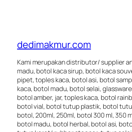
dedimakmur.com
Kami merupakan distributor/ supplier an
madu, botol kaca sirup, botol kaca souve
pipet, toples kaca, botol asi, botol samp
kaca, botol madu, botol selai, glassware
botol amber, jar, toples kaca, botol rai
botol vial, botol tutup plastik, botol tu
botol, 200ml, 250ml, botol 300 ml, 350 ml
botol madu, botol herbal, botol asi, bot