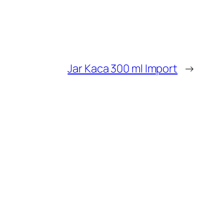
Jar Kaca 300 ml Import
→