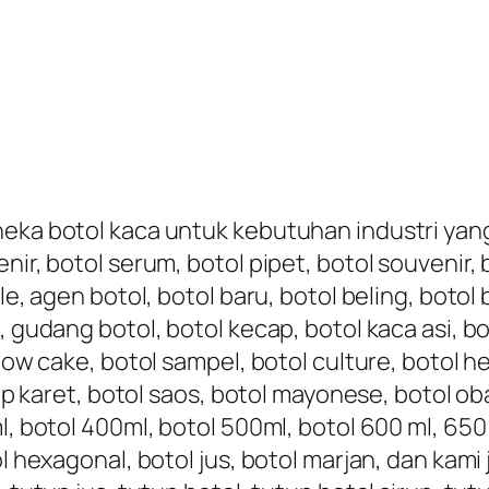
eka botol kaca untuk kebutuhan industri yang t
nir, botol serum, botol pipet, botol souvenir,
le, agen botol, botol baru, botol beling, botol 
, gudang botol, botol kecap, botol kaca asi, bo
nbow cake, botol sampel, botol culture, botol h
tup karet, botol saos, botol mayonese, botol oba
, botol 400ml, botol 500ml, botol 600 ml, 650 ml
ol hexagonal, botol jus, botol marjan, dan kami