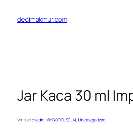
Skip
to
dedimakmur.com
content
Jar Kaca 30 ml Im
Written by
admin1
in
BOTOL SELAI
, 
Uncategorized