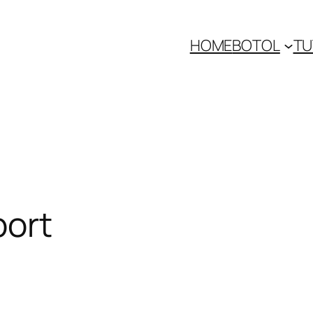
HOME
BOTOL
TU
port