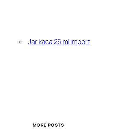
←
Jar kaca 25 ml Import
MORE POSTS