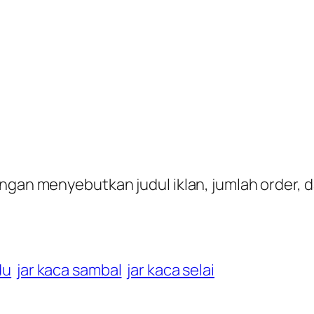
engan menyebutkan judul iklan, jumlah order, 
du
jar kaca sambal
jar kaca selai