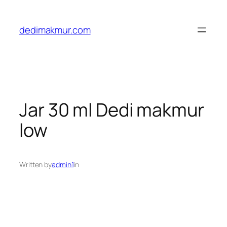
Skip
to
dedimakmur.com
content
Jar 30 ml Dedi makmur
low
Written by
admin1
in