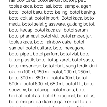
toples kaca, botol asi, botol sample, agen
botol, botol baru, botol beling, botol bening,
botol coklat, botol import , Botol kaca, botol
madu, botol selai, glassware, gudang botol,
botol kecap, botol kaca asi, botol serum,
botol pharmasi, botol vial, botol amber, jar,
toples kaca, botol rainbow cake, botol
sampel, botol culture, botol hexagonal,
botol pipet, botol parfum, botol vial, botol
tutup plastik, botol tutup karet, botol saos,
botol mayonese, botol obat, yang terdiri dari
ukuran 100ml, 150 ml, botol, 200ml, 250ml,
botol 300 ml, 350 ml, botol 400ml, botol
500ml, botol 600 ml, 650 ml, botol 1 lt, botol
souvenir, botol sirup, botol madu, botol
herbal, botol asi, botol hexagonal, botol jus,
botol marjan, dan kami juga menjual tutup