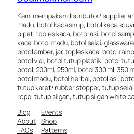
Kami merupakan distributor/ supplier an
madu, botol kaca sirup, botol kaca souve
pipet, toples kaca, botol asi, botol samp
kaca, botol madu, botol selai, glassware
botol amber, jar, toples kaca, botol rai
botol vial, botol tutup plastik, botol tu
botol, 200ml, 250ml, botol 300 ml, 350 ml
botol madu, botol herbal, botol asi, bot
tutup karet/ rubber stopper, tutup selai
ropp, tutup silgan, tutup silgan white c
Blog
Events
About
Shop
FAQs
Patterns