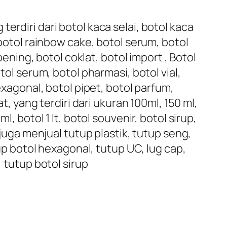
erdiri dari botol kaca selai, botol kaca
 botol rainbow cake, botol serum, botol
bening, botol coklat, botol import , Botol
tol serum, botol pharmasi, botol vial,
exagonal, botol pipet, botol parfum,
t, yang terdiri dari ukuran 100ml, 150 ml,
, botol 1 lt, botol souvenir, botol sirup,
 juga menjual tutup plastik, tutup seng,
tup botol hexagonal, tutup UC, lug cap,
, tutup botol sirup