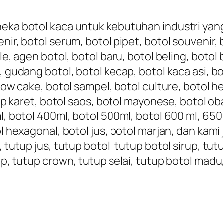
eka botol kaca untuk kebutuhan industri yang t
nir, botol serum, botol pipet, botol souvenir,
le, agen botol, botol baru, botol beling, botol 
, gudang botol, botol kecap, botol kaca asi, bo
nbow cake, botol sampel, botol culture, botol h
tup karet, botol saos, botol mayonese, botol oba
, botol 400ml, botol 500ml, botol 600 ml, 650 ml
ol hexagonal, botol jus, botol marjan, dan kami
, tutup jus, tutup botol, tutup botol sirup, tu
ap, tutup crown, tutup selai, tutup botol madu