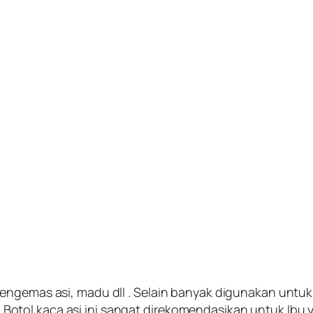
engemas asi, madu dll . Selain banyak digunakan untuk 
tol kaca asi ini sangat direkomendasikan untuk Ibu y