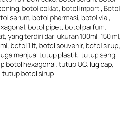
bening, botol coklat, botol import , Botol
tol serum, botol pharmasi, botol vial,
exagonal, botol pipet, botol parfum,
t, yang terdiri dari ukuran 100ml, 150 ml,
, botol 1 lt, botol souvenir, botol sirup,
 juga menjual tutup plastik, tutup seng,
tup botol hexagonal, tutup UC, lug cap,
, tutup botol sirup