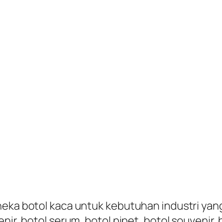
eka botol kaca untuk kebutuhan industri yang t
nir, botol serum, botol pipet, botol souvenir,