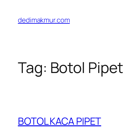
Skip
to
dedimakmur.com
content
Tag:
Botol Pipet
BOTOL KACA PIPET