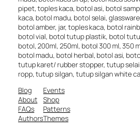
pipet, toples kaca, botol asi, botol samp
kaca, botol madu, botol selai, glassware
botol amber, jar, toples kaca, botol rai
botol vial, botol tutup plastik, botol tu
botol, 200ml, 250ml, botol 300 ml, 350 ml
botol madu, botol herbal, botol asi, bot
tutup karet/ rubber stopper, tutup selai
ropp, tutup silgan, tutup silgan white c
Blog
Events
About
Shop
FAQs
Patterns
Authors
Themes