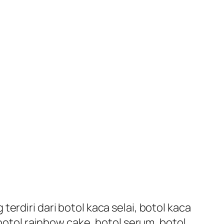
erdiri dari botol kaca selai, botol kaca
 botol rainbow cake, botol serum, botol