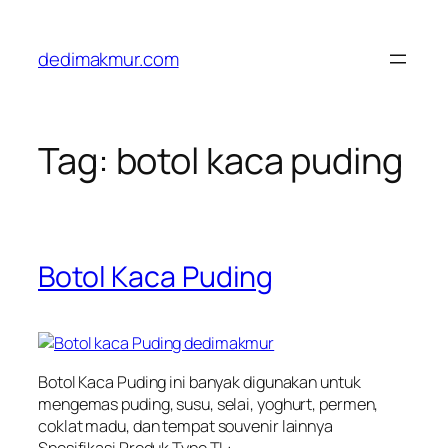
Skip
to
dedimakmur.com
content
Tag:
botol kaca puding
Botol Kaca Puding
Botol Kaca Puding ini banyak digunakan untuk
mengemas puding, susu, selai, yoghurt, permen,
coklat madu, dan tempat souvenir lainnya
Spesifikasi Produk Type TL: