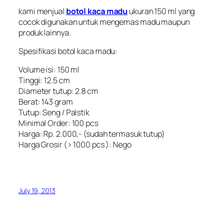
kami menjual
botol kaca madu
ukuran 150 ml yang
cocok digunakan untuk mengemas madu maupun
produk lainnya.
Spesifikasi
botol kaca madu
:
Volume isi: 150 ml
Tinggi: 12.5 cm
Diameter tutup: 2.8 cm
Berat: 143 gram
Tutup: Seng / Palstik
Minimal Order: 100 pcs
Harga: Rp. 2.000,- (sudah termasuk tutup)
Harga Grosir (> 1000 pcs ): Nego
July 19, 2013