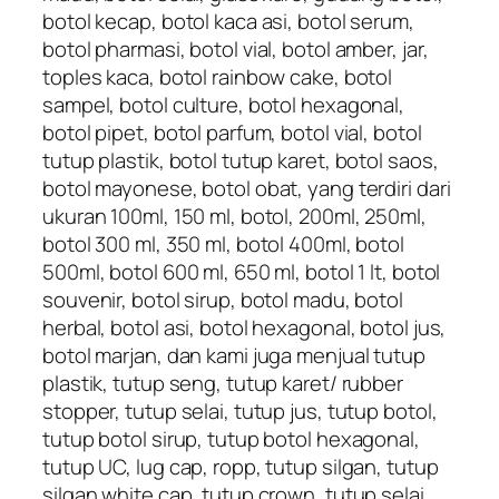
botol kecap, botol kaca asi, botol serum,
botol pharmasi, botol vial, botol amber, jar,
toples kaca, botol rainbow cake, botol
sampel, botol culture, botol hexagonal,
botol pipet, botol parfum, botol vial, botol
tutup plastik, botol tutup karet, botol saos,
botol mayonese, botol obat, yang terdiri dari
ukuran 100ml, 150 ml, botol, 200ml, 250ml,
botol 300 ml, 350 ml, botol 400ml, botol
500ml, botol 600 ml, 650 ml, botol 1 lt, botol
souvenir, botol sirup, botol madu, botol
herbal, botol asi, botol hexagonal, botol jus,
botol marjan, dan kami juga menjual tutup
plastik, tutup seng, tutup karet/ rubber
stopper, tutup selai, tutup jus, tutup botol,
tutup botol sirup, tutup botol hexagonal,
tutup UC, lug cap, ropp, tutup silgan, tutup
silgan white cap, tutup crown, tutup selai,