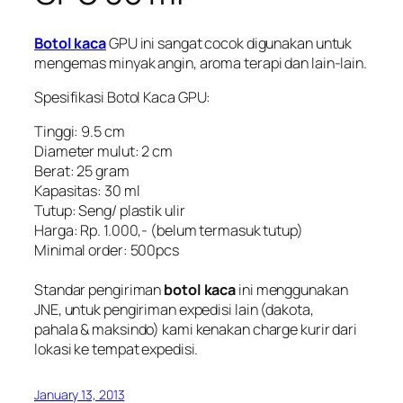
Botol kaca
GPU ini sangat cocok digunakan untuk
mengemas minyak angin, aroma terapi dan lain-lain.
Spesifikasi
Botol Kaca
GPU:
Tinggi: 9.5 cm
Diameter mulut: 2 cm
Berat: 25 gram
Kapasitas: 30 ml
Tutup: Seng/ plastik ulir
Harga: Rp. 1.000,- (belum termasuk tutup)
Minimal order: 500pcs
Standar pengiriman
botol kaca
ini menggunakan
JNE, untuk pengiriman expedisi lain (dakota,
pahala & maksindo) kami kenakan charge kurir dari
lokasi ke tempat expedisi.
January 13, 2013