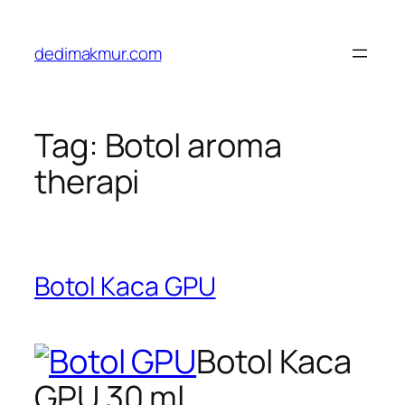
Skip
to
dedimakmur.com
content
Tag:
Botol aroma
therapi
Botol Kaca GPU
Botol Kaca
GPU 30 ml