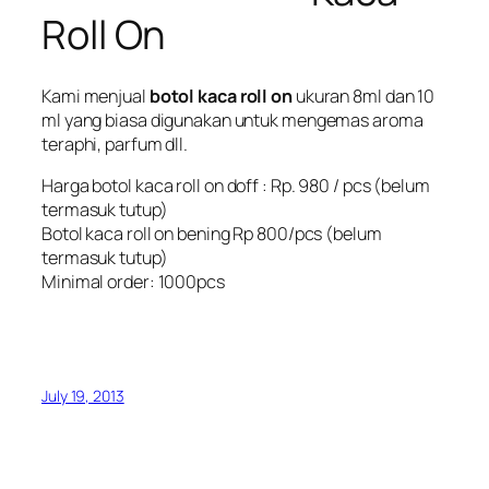
Roll On
Kami menjual
botol kaca roll on
ukuran 8ml dan 10
ml yang biasa digunakan untuk mengemas aroma
teraphi, parfum dll.
Harga
botol kaca roll on doff
: Rp. 980 / pcs (belum
termasuk tutup)
Botol kaca roll on bening Rp 800/pcs (belum
termasuk tutup)
Minimal order: 1000pcs
July 19, 2013