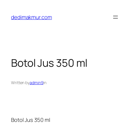
Skip
to
dedimakmur.com
content
Botol Jus 350 ml
Written by
admin9
in
Botol Jus 350 ml