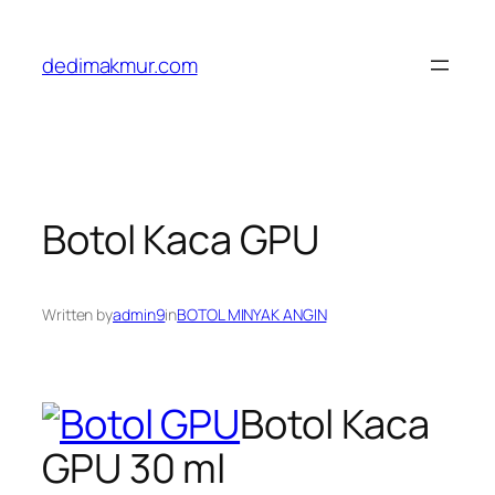
Skip
to
dedimakmur.com
content
Botol Kaca GPU
Written by
admin9
in
BOTOL MINYAK ANGIN
Botol Kaca
GPU 30 ml