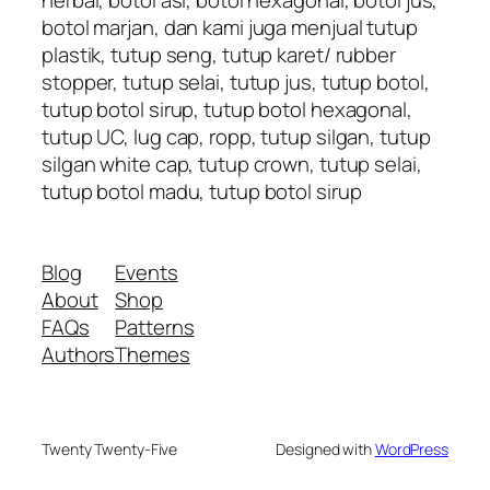
herbal, botol asi, botol hexagonal, botol jus,
botol marjan, dan kami juga menjual tutup
plastik, tutup seng, tutup karet/ rubber
stopper, tutup selai, tutup jus, tutup botol,
tutup botol sirup, tutup botol hexagonal,
tutup UC, lug cap, ropp, tutup silgan, tutup
silgan white cap, tutup crown, tutup selai,
tutup botol madu, tutup botol sirup
Blog
Events
About
Shop
FAQs
Patterns
Authors
Themes
Twenty Twenty-Five
Designed with
WordPress