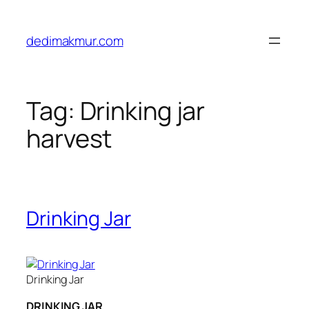
Skip
to
dedimakmur.com
content
Tag:
Drinking jar
harvest
Drinking Jar
Drinking Jar
DRINKING JAR