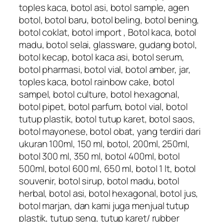
toples kaca, botol asi, botol sample, agen
botol, botol baru, botol beling, botol bening,
botol coklat, botol import , Botol kaca, botol
madu, botol selai, glassware, gudang botol,
botol kecap, botol kaca asi, botol serum,
botol pharmasi, botol vial, botol amber, jar,
toples kaca, botol rainbow cake, botol
sampel, botol culture, botol hexagonal,
botol pipet, botol parfum, botol vial, botol
tutup plastik, botol tutup karet, botol saos,
botol mayonese, botol obat, yang terdiri dari
ukuran 100ml, 150 ml, botol, 200ml, 250ml,
botol 300 ml, 350 ml, botol 400ml, botol
500ml, botol 600 ml, 650 ml, botol 1 lt, botol
souvenir, botol sirup, botol madu, botol
herbal, botol asi, botol hexagonal, botol jus,
botol marjan, dan kami juga menjual tutup
plastik, tutup seng, tutup karet/ rubber