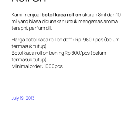
Kami menjual
botol kaca roll on
ukuran 8ml dan 10
ml yang biasa digunakan untuk mengemas aroma
teraphi, parfum dll.
Harga
botol kaca roll on doff
: Rp. 980 / pcs (belum
termasuk tutup)
Botol kaca roll on bening Rp 800/pcs (belum
termasuk tutup)
Minimal order: 1000pcs
July 19, 2013