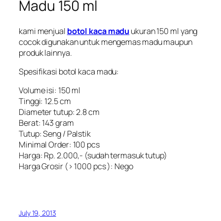
Madu 150 ml
kami menjual
botol kaca madu
ukuran 150 ml yang
cocok digunakan untuk mengemas madu maupun
produk lainnya.
Spesifikasi
botol kaca madu
:
Volume isi: 150 ml
Tinggi: 12.5 cm
Diameter tutup: 2.8 cm
Berat: 143 gram
Tutup: Seng / Palstik
Minimal Order: 100 pcs
Harga: Rp. 2.000,- (sudah termasuk tutup)
Harga Grosir (> 1000 pcs ): Nego
July 19, 2013