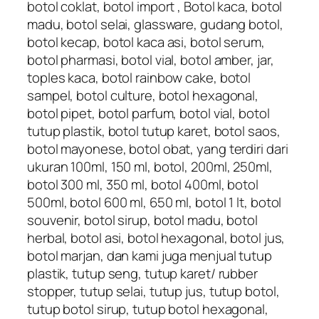
botol coklat, botol import , Botol kaca, botol
madu, botol selai, glassware, gudang botol,
botol kecap, botol kaca asi, botol serum,
botol pharmasi, botol vial, botol amber, jar,
toples kaca, botol rainbow cake, botol
sampel, botol culture, botol hexagonal,
botol pipet, botol parfum, botol vial, botol
tutup plastik, botol tutup karet, botol saos,
botol mayonese, botol obat, yang terdiri dari
ukuran 100ml, 150 ml, botol, 200ml, 250ml,
botol 300 ml, 350 ml, botol 400ml, botol
500ml, botol 600 ml, 650 ml, botol 1 lt, botol
souvenir, botol sirup, botol madu, botol
herbal, botol asi, botol hexagonal, botol jus,
botol marjan, dan kami juga menjual tutup
plastik, tutup seng, tutup karet/ rubber
stopper, tutup selai, tutup jus, tutup botol,
tutup botol sirup, tutup botol hexagonal,