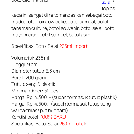
botoldedimakmur
selai
/
toples
kaca ini sangat di rekomendasikan sebagai botol
madu, botol rainbow cake, botol sambal, botol
tanaman culture, botol souvenir, botol selai, botol
mayonnaise, botol sampel, botol asi dll.
Spesifikasi Botol Selai
235ml Import
:
Volume isi: 235 ml
Tinggi: 9 cm
Diameter tutup:6.3 cm
Berat: 200 gram
Tutup: seng & plastik
Minimal Order: 50 pcs
Harga: Rp. 4.300 ,- (sudah termasuk tutup plastik)
Harga: Rp. 4.500,- (sudah termasuk tutup seng
warna emas/ putih/ hitam)
Kondisi botol:
100% BARU
Spesifikasi Botol Selai
250ml Lokal
: