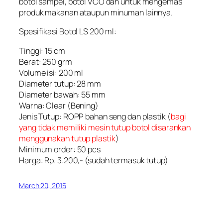
botol sampel, botol VCO dan untuk mengemas
produk makanan ataupun minuman lainnya.
Spesifikasi Botol LS 200 ml:
Tinggi: 15 cm
Berat: 250 grm
Volume isi: 200 ml
Diameter tutup: 28 mm
Diameter bawah: 55 mm
Warna: Clear (Bening)
Jenis Tutup: ROPP bahan seng dan plastik (
bagi
yang tidak memiliki mesin tutup botol disarankan
menggunakan tutup plastik
)
Minimum order: 50 pcs
Harga: Rp. 3.200,- (sudah termasuk tutup)
March 20, 2015