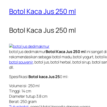
Botol Kaca Jus 250 ml
Botol Kaca Jus 250 ml
botol jus dedimakmur
Botol Kaca Jus 250 ml
ini sangat di
rekomendasikan sebagai botol madu, botol yogurt, botol ko
botol souvenir
,
botol jus, botol herbal, botol sirup
, botol sa
dll.
Spesifikasi
Botol kaca Jus 25
0 ml:
Volume isi: 250 ml
Tinggi: 14 cm
Diameter tutup:3.8 cm
Berat: 250 gram
Tutup botol
: seng/ Metal tersedia dengan warna