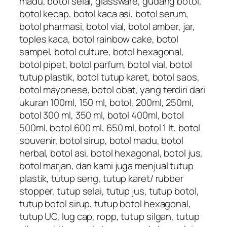
madu, botol selai, glassware, gudang botol,
botol kecap, botol kaca asi, botol serum,
botol pharmasi, botol vial, botol amber, jar,
toples kaca, botol rainbow cake, botol
sampel, botol culture, botol hexagonal,
botol pipet, botol parfum, botol vial, botol
tutup plastik, botol tutup karet, botol saos,
botol mayonese, botol obat, yang terdiri dari
ukuran 100ml, 150 ml, botol, 200ml, 250ml,
botol 300 ml, 350 ml, botol 400ml, botol
500ml, botol 600 ml, 650 ml, botol 1 lt, botol
souvenir, botol sirup, botol madu, botol
herbal, botol asi, botol hexagonal, botol jus,
botol marjan, dan kami juga menjual tutup
plastik, tutup seng, tutup karet/ rubber
stopper, tutup selai, tutup jus, tutup botol,
tutup botol sirup, tutup botol hexagonal,
tutup UC, lug cap, ropp, tutup silgan, tutup