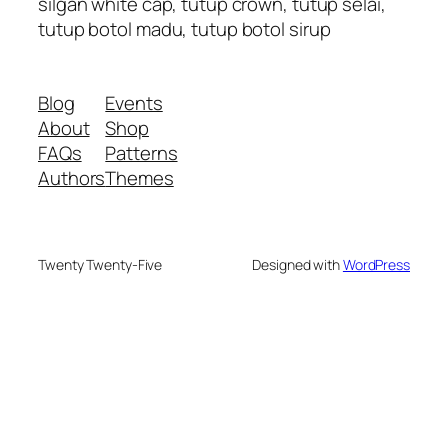
silgan white cap, tutup crown, tutup selai,
tutup botol madu, tutup botol sirup
Blog
Events
About
Shop
FAQs
Patterns
Authors
Themes
Twenty Twenty-Five
Designed with
WordPress