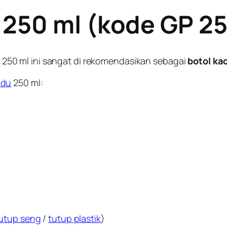
 250 ml (kode GP 2
250 ml ini sangat di rekomendasikan sebagai
botol ka
du
250 ml:
utup seng
/
tutup plastik
)