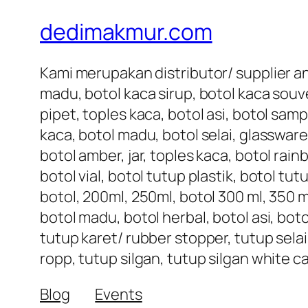
dedimakmur.com
Kami merupakan distributor/ supplier an
madu, botol kaca sirup, botol kaca souve
pipet, toples kaca, botol asi, botol samp
kaca, botol madu, botol selai, glassware
botol amber, jar, toples kaca, botol rai
botol vial, botol tutup plastik, botol tu
botol, 200ml, 250ml, botol 300 ml, 350 ml
botol madu, botol herbal, botol asi, bot
tutup karet/ rubber stopper, tutup selai
ropp, tutup silgan, tutup silgan white c
Blog
Events