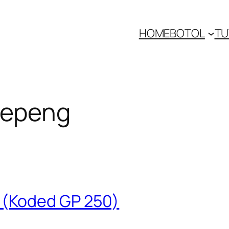
HOME
BOTOL
TU
gepeng
(Koded GP 250)