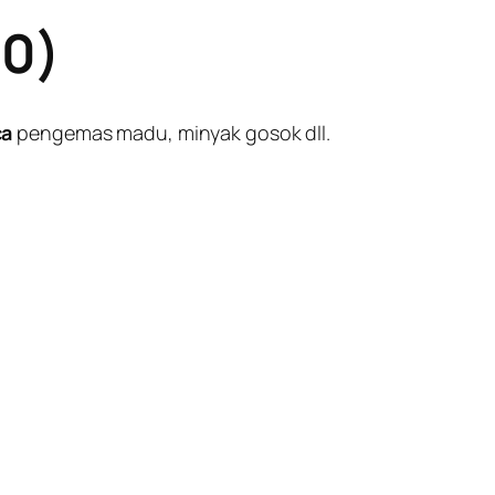
50)
ca
pengemas madu, minyak gosok dll.