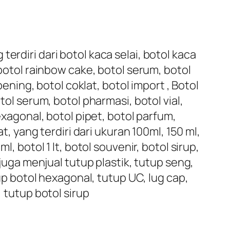
erdiri dari botol kaca selai, botol kaca
 botol rainbow cake, botol serum, botol
bening, botol coklat, botol import , Botol
tol serum, botol pharmasi, botol vial,
exagonal, botol pipet, botol parfum,
t, yang terdiri dari ukuran 100ml, 150 ml,
, botol 1 lt, botol souvenir, botol sirup,
 juga menjual tutup plastik, tutup seng,
tup botol hexagonal, tutup UC, lug cap,
, tutup botol sirup