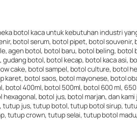
eka botol kaca untuk kebutuhan industri yang t
nir, botol serum, botol pipet, botol souvenir,
le, agen botol, botol baru, botol beling, botol 
, gudang botol, botol kecap, botol kaca asi, bo
nbow cake, botol sampel, botol culture, botol h
tup karet, botol saos, botol mayonese, botol oba
, botol 400ml, botol 500ml, botol 600 ml, 650 ml
ol hexagonal, botol jus, botol marjan, dan kami
, tutup jus, tutup botol, tutup botol sirup, tu
ap, tutup crown, tutup selai, tutup botol madu