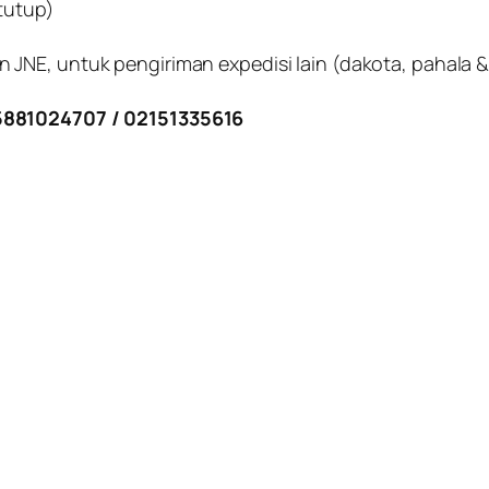
tutup)
JNE, untuk pengiriman expedisi lain (dakota, pahala &
881024707 / 02151335616