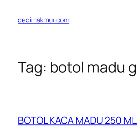
Skip
to
dedimakmur.com
content
Tag:
botol madu 
BOTOL KACA MADU 250 ML 