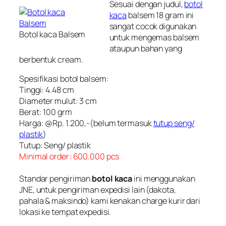
Sesuai dengan judul,
botol
kaca
balsem 18 gram ini
sangat cocok digunakan
Botol kaca Balsem
untuk mengemas balsem
ataupun bahan yang
berbentuk cream.
Spesifikasi
botol balsem
:
Tinggi: 4.48 cm
Diameter mulut: 3 cm
Berat: 100 grm
Harga: @Rp. 1.200,-(belum termasuk
tutup seng/
plastik
)
Tutup: Seng/ plastik
Minimal order: 600.000 pcs
Standar pengiriman
botol kaca
ini menggunakan
JNE, untuk pengiriman expedisi lain (dakota,
pahala & maksindo) kami kenakan charge kurir dari
lokasi ke tempat expedisi.