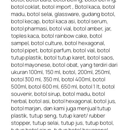
botol coklat, botol import , Botol kaca, botol
madu, botol selai, glassware, gudang botol,
botol kecap, botol kaca asi, botol serum,
botol pharmasi, botol vial, botol amber, jar,
toples kaca, botol rainbow cake, botol
sampel, botol culture, botol hexagonal,
botol pipet, botol parfum, botol vial, botol
tutup plastik, botol tutup karet, botol saos,
botol mayonese, botol obat, yang terdiri dari
ukuran 100ml, 150 ml, botol, 200ml, 250ml,
botol 300 ml, 350 ml, botol 400ml, botol
500ml, botol 600 ml, 650 ml, botol 1 lt, botol
souvenir, botol sirup, botol madu, botol
herbal, botol asi, botol hexagonal, botol jus,
botol marjan, dan kami juga menjual tutup
plastik, tutup seng, tutup karet/ rubber
stopper, tutup selai, tutup jus, tutup botol,
tutup botol sirup, tutup botol hexagonal,